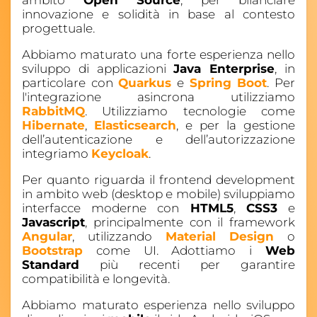
ambito
Open Source
, per bilanciare
innovazione e solidità in base al contesto
progettuale.
Abbiamo maturato una forte esperienza nello
sviluppo di applicazioni
Java Enterprise
, in
particolare con
Quarkus
e
Spring Boot
. Per
l'integrazione asincrona utilizziamo
RabbitMQ
. Utilizziamo tecnologie come
Hibernate
,
Elasticsearch
, e per la gestione
dell’autenticazione e dell’autorizzazione
integriamo
Keycloak
.
Per quanto riguarda il frontend development
in ambito web (desktop e mobile) sviluppiamo
interfacce moderne con
HTML5
,
CSS3
e
Javascript
, principalmente con il framework
Angular
, utilizzando
Material Design
o
Bootstrap
come UI. Adottiamo i
Web
Standard
più recenti per garantire
compatibilità e longevità.
Abbiamo maturato esperienza nello sviluppo