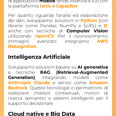
di applicazioni
mobile
ibride Android e iOS con
la piattaforma
Ionic
e
Capacitor
.
Per quanto riguarda l'analisi ed elaborazione
dei dati, sviluppiamo soluzioni in
Python
(con
librerie come Pandas, NumPy e SciPy) e
R
,
anche con tecniche di
Computer Vision
utilizzando
OpenCV
. Per il riconoscimento
immagini avanzato integriamo
AWS
Rekognition
.
Intelligenza Artificiale
Sviluppiamo soluzioni basate su
AI generativa
e tecniche
RAG (Retrieval-Augmented
Generation)
, integrando modelli come
Anthropic Claude
e servizi come
Amazon
Bedrock
. Queste tecnologie ci permettono di
realizzare chatbot contestuali, motori di
ricerca semantici e sistemi intelligenti per il
supporto decisionale.
Cloud native e Big Data